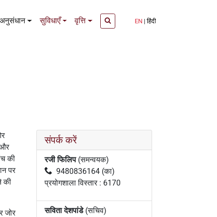
अनुसंधान
सुविधाएँ
वृत्ति
EN
हिंदी
ओर
संपर्क करें
 और
ांच की
रजी फिलिप
(समन्वयक)
मान पर
9480836164 (का)
े की
प्रयोगशाला विस्तार : 6170
सविता देशपांडे
(सचिव)
पर जोर