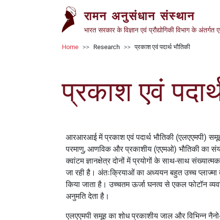
Welcome
Skip to main content
रामन अनुसंधान संस्थान
to
All
भारत सरकार के विज्ञान एवं प्रौद्योगिकी विभाग के अंतर्गत 
in
Breadcrumb
Home
Research
प्रकाश एवं पदार्थ भौतिकी
One
Accessibility
screen
प्रकाश एवं पदार
reader.
To
start
the
All
आरआरआई में प्रकाश एवं पदार्थ भौतिकी (एलएएमपी) समूह के
in
परमाणु, आणविक और प्रकाशीय (एएमओ) भौतिकी का संयोजन
One
क्वांटम ज्ञानक्षेत्र दोनों में प्रयोगों के साथ-साथ संख्
Accessibility
जा रही है। अंतःक्रियाओं का अध्ययन बहुत उच्च प्लाज्म
screen
किया जाता है। उच्चतम ऊर्जा घनत्व से एकल फोटॉन व्यव
reader,
अनुमति देता है।
press
एलएएमपी समूह का शोध प्रकाशीय जाल और विभिन्न नैनो-पा
'Ctrl