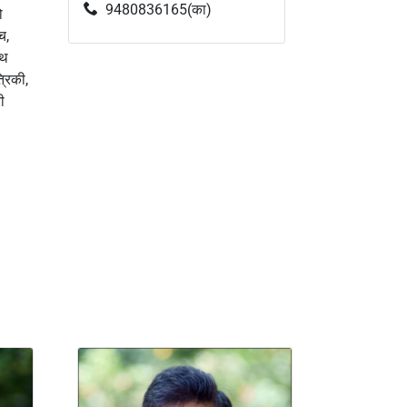
9480836165(का)
ो
च,
ाथ
्रिकी,
ी