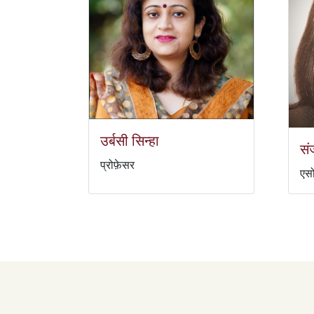
उर्बसी सिन्हा
सं
प्रोफ़ेसर
एसो