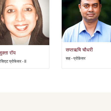
सप्तऋषि चौधरी
जुक्ता रॉय
सह - प्रोफ़ेसर
सिएट प्रोफेसर - II