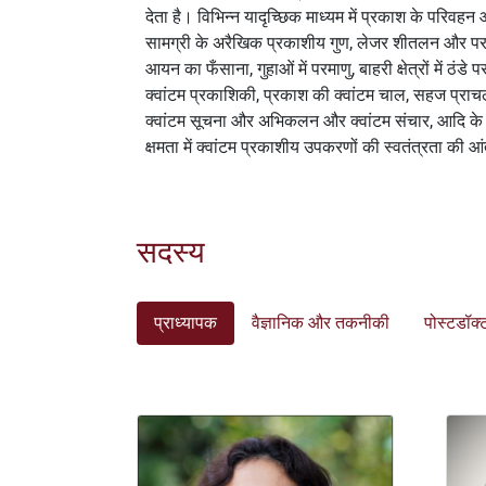
देता है। विभिन्न यादृच्छिक माध्यम में प्रकाश के परिवहन औ
+
सामग्री के अरैखिक प्रकाशीय गुण, लेजर शीतलन और परमाण
/'.
आयन का फँसाना, गुहाओं में परमाणु, बाहरी क्षेत्रों में ठ
This
क्वांटम प्रकाशिकी, प्रकाश की क्वांटम चाल, सहज प्राच
shortcut
क्वांटम सूचना और अभिकलन और क्वांटम संचार, आदि के मूलभू
activates
क्षमता में क्वांटम प्रकाशीय उपकरणों की स्वतंत्रता की
the
screen
reader
to
सदस्य
help
you
navigate
प्राध्यापक
वैज्ञानिक और तकनीकी
पोस्टडॉक
and
interact
with
the
content.