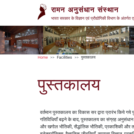
Welcome
Skip to main content
रामन अनुसंधान संस्थान
to
All
भारत सरकार के विज्ञान एवं प्रौद्योगिकी विभाग के अंतर्गत 
in
One
Accessibility
screen
reader.
Breadcrumb
Home
Facilities
पुस्तकालय
To
start
the
पुस्तकालय
All
in
One
Accessibility
screen
वर्तमान पुस्तकालय का विकास सर द्वारा प्रारंभ किये 
reader,
गतिविधियाँ बढ़ने के बाद, पुस्तकालय का संग्रह अनुसंधान ग
press
और खगोल भौतिकी, सैद्धांतिक भौतिकी, प्रकाशिकी और तरल क्
'Ctrl
इलेक्ट्रॉनिक्स, वैज्ञानिक जीवनियाँ, सामान्य विज्ञान, प