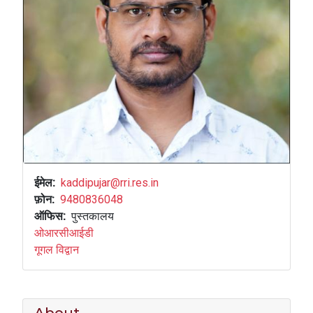
ईमेल
kaddipujar@rri.res.in
फ़ोन
9480836048
ऑफिस
पुस्तकालय
ओआरसीआईडी
गूगल विद्वान