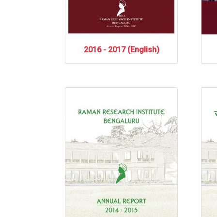
2016
-
2017
(English)