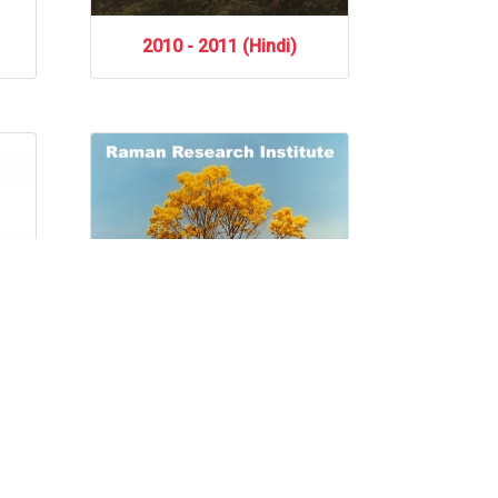
2010
-
2011
(Hindi)