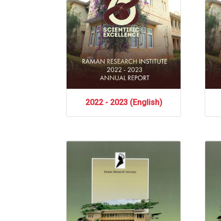
2022
-
2023
(English)