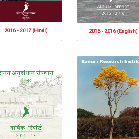
2016
-
2017
(Hindi)
2015
-
2016
(English)