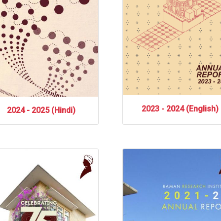
2023
-
2024
(English)
2024
-
2025
(Hindi)