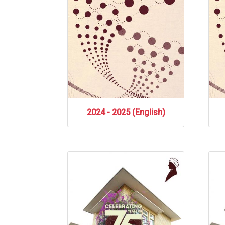
2024
-
2025
(English)