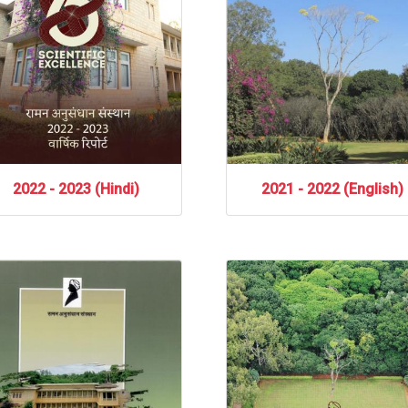
2022
-
2023
(Hindi)
2021
-
2022
(English)