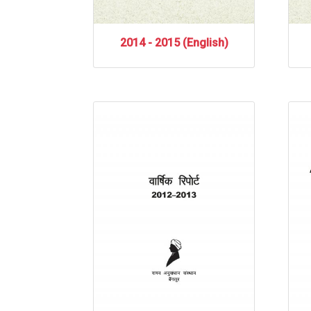
2014
-
2015
(English)