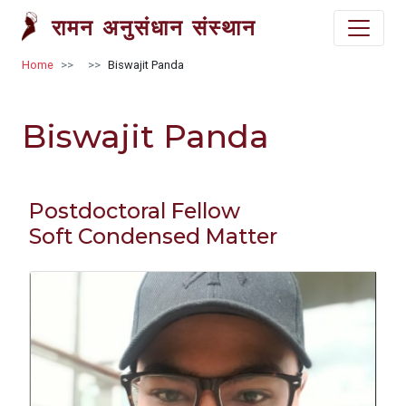
Skip to main content
रामन अनुसंधान संस्थान
Breadcrumb
Home
Biswajit Panda
Biswajit Panda
Postdoctoral Fellow
Soft Condensed Matter