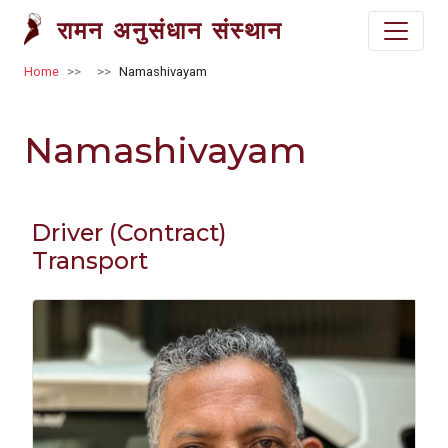
Skip to main content
रामन अनुसंधान संस्थान
Breadcrumb
Home
Namashivayam
Namashivayam
Driver (Contract)
Transport