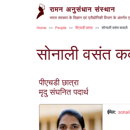
Welcome
Skip to main content
रामन अनुसंधान संस्थान
to
All
भारत सरकार के विज्ञान एवं प्रौद्योगिकी विभाग के अंतर्गत 
in
Breadcrumb
Home
People
पीएचडी छात्र
सोनाली वसंत कवाले
One
Accessibility
screen
सोनाली वसंत क
reader.
To
start
the
All
पीएचडी छात्रा
in
मृदु संघनित पदार्थ
One
Accessibility
screen
ईमेल
sonali
reader,
press
'Ctrl