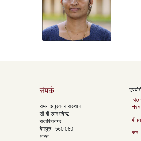
+
/'.
This
shortcut
activates
the
screen
reader
to
help
you
navigate
संपर्क
उपयोगी
and
Nor
interact
रामन अनुसंधान संस्थान
the
with
सी वी रमन एवेन्यू
the
पीएच
सदाशिवनगर
content.
बेंगलुरु - 560 080
जन
भारत