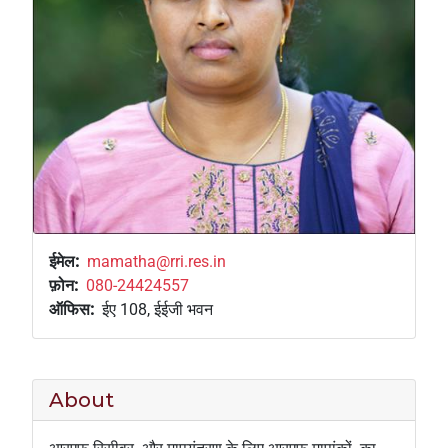
ईमेल
mamatha@rri.res.in
फ़ोन
080-24424557
ऑफिस
ईए 108, ईईजी भवन
About