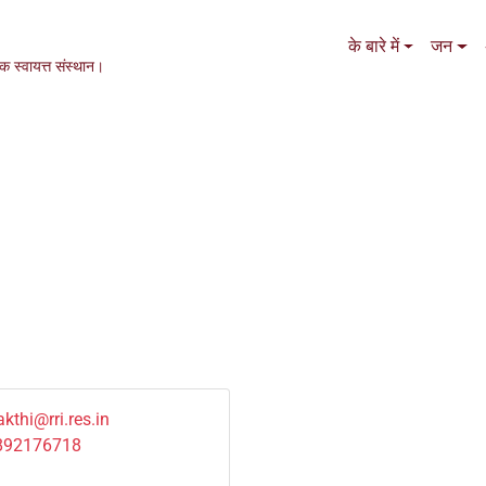
Main navigation
के बारे में
जन
एक स्वायत्त संस्थान।
kthi@rri.res.in
892176718