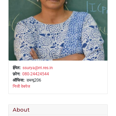
+
/'.
This
shortcut
activates
the
screen
reader
to
help
you
ईमेल
ssurya@rri.res.in
navigate
फ़ोन
080-24424544
and
ऑफिस
डब्ल्यू206
interact
निजी वेबपेज
with
the
content.
About